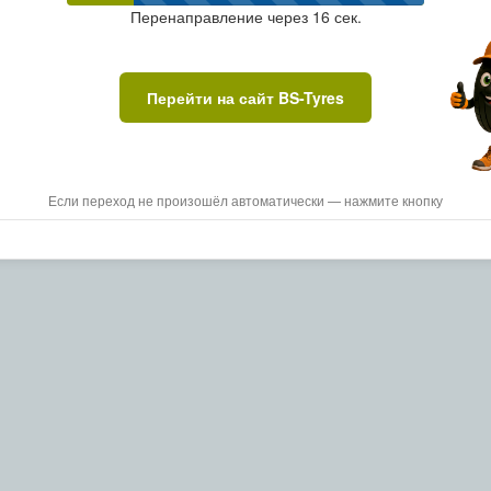
Перенаправление через
16
сек.
Перейти на сайт BS-Tyres
Если переход не произошёл автоматически — нажмите кнопку