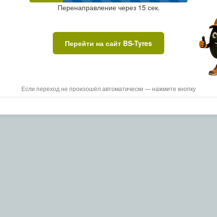
Перенаправление через
15
сек.
Перейти на сайт BS-Tyres
Если переход не произошёл автоматически — нажмите кнопку