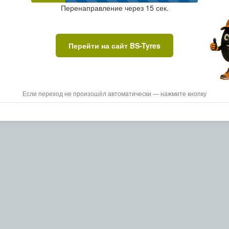
Перенаправление через
15
сек.
Перейти на сайт BS-Tyres
Если переход не произошёл автоматически — нажмите кнопку