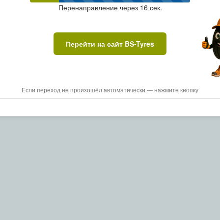
Перенаправление через
16
сек.
Перейти на сайт BS-Tyres
Если переход не произошёл автоматически — нажмите кнопку