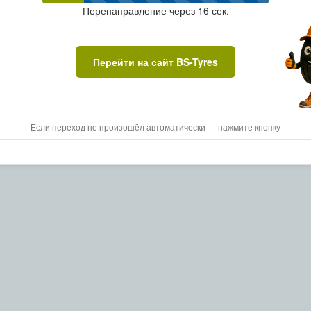
Перенаправление через
16
сек.
Перейти на сайт BS-Tyres
Если переход не произошёл автоматически — нажмите кнопку