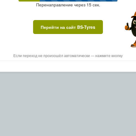
Перенаправление через
15
сек.
Перейти на сайт BS-Tyres
Если переход не произошёл автоматически — нажмите кнопку