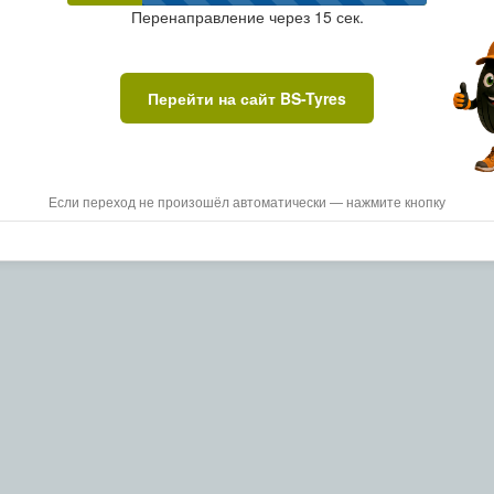
Перенаправление через
15
сек.
Перейти на сайт BS-Tyres
Если переход не произошёл автоматически — нажмите кнопку