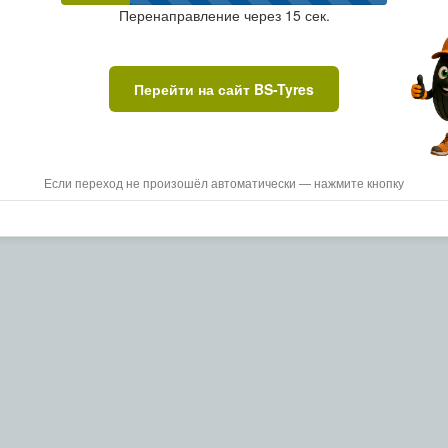
Перенаправление через
15
сек.
Перейти на сайт BS-Tyres
Если переход не произошёл автоматически — нажмите кнопку