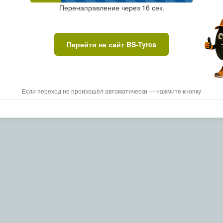
Перенаправление через
16
сек.
Перейти на сайт BS-Tyres
Если переход не произошёл автоматически — нажмите кнопку