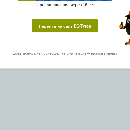
Перенаправление через
15
сек.
Перейти на сайт BS-Tyres
Если переход не произошёл автоматически — нажмите кнопку