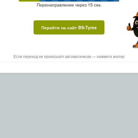
Перенаправление через
15
сек.
Перейти на сайт BS-Tyres
Если переход не произошёл автоматически — нажмите кнопку