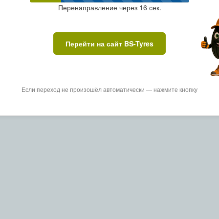
Перенаправление через
15
сек.
Перейти на сайт BS-Tyres
Если переход не произошёл автоматически — нажмите кнопку