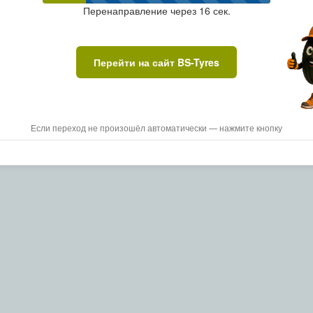
Перенаправление через
15
сек.
Перейти на сайт BS-Tyres
Если переход не произошёл автоматически — нажмите кнопку