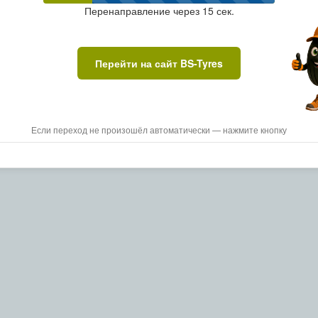
Перенаправление через
15
сек.
Перейти на сайт BS-Tyres
Если переход не произошёл автоматически — нажмите кнопку